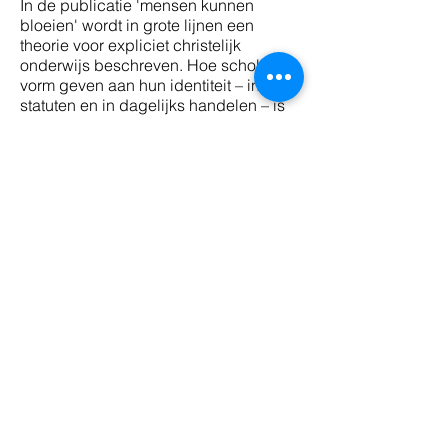
In de publicatie 'mensen kunnen
bloeien' wordt in grote lijnen een
theorie voor expliciet christelijk
onderwijs beschreven. Hoe scholen
vorm geven aan hun identiteit – in
statuten en in dagelijks handelen – is
van belang. Omdat het duidelijkheid
geeft over waar je voor staat. Dat is
voor collega’s, ouders en leerlingen
prettig. Dat heeft ook een
maatschappelijke betekenis. Na 100
jaar onderwijspacificatie is het blijvend
nodig om de kwaliteit en identiteit van
christelijk onderwijs te verwoorden.
Vanuit het uitgangspunt dat de school
een gemeenschap is waar geleerd,
ontdekt en geschuurd wordt, neemt
deze publicatie je mee naar de
waarden van die gemeenschap, om
vervolgens de pedagogische en
onderwijskundige pijlers te
doordenken. Met recht een
basistheorie voor iedereen die