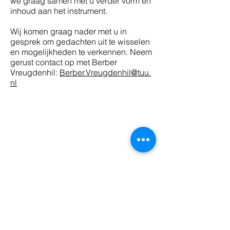
we graag samen met u verder vorm en
inhoud aan het instrument.
Wij komen graag nader met u in
gesprek om gedachten uit te wisselen
en mogelijkheden te verkennen. Neem
gerust contact op met Berber
Vreugdenhil:
Berber.Vreugdenhil@tuu.
nl
SNELMENU
Expertise Onderzoek
Narratieve visitatie
Expertise Ontwerp
BOLD
Academische Werkplaats
Expertise Onderwijs
Expertise Output
Boeken