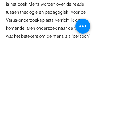
is het boek Mens worden over de relatie
tussen theologie en pedagogiek. Voor de
Verus-onderzoeksplaats verricht ik de
komende jaren onderzoek naar de vraag
wat het betekent om de mens als ‘persoon’
te zien en wat daarvan de waarde is voor
het onderwijs.
Ik ben een denker, zoeker, goed schrijver
en gepassioneerd tuinier. Er is veel om
over na te denken, maar uiteindelijk gaat
het erom de vragen maar gewoon te leven:
“Als je de vragen leeft, dan leef je
misschien langzaam maar zeker zonder
het te merken, op een goede dag het
antwoord in” (Rilke).